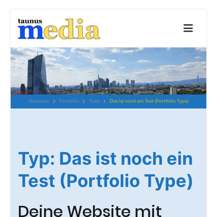
Zum
Inhalt
springen
taunus-media GbR
Wir beraten und unterstützen dich gerne
Das ist noch ein Test (Portfolio Type)
Startseite
Portfolio
Team
Typ:
Das ist noch ein
Test (Portfolio Type)
Deine Website mit