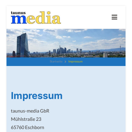
Zum
Inhalt
springen
taunus-media GbR
Wir beraten und unterstützen dich gerne
Impressum
Startseite
Impressum
taunus-media GbR
Mühlstraße 23
65760 Eschborn