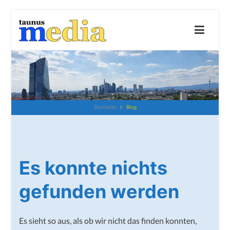
Zum
Inhalt
springen
taunus-media GbR
Wir beraten und unterstützen dich gerne
Blog
Startseite
Es konnte nichts
gefunden werden
Es sieht so aus, als ob wir nicht das finden konnten,