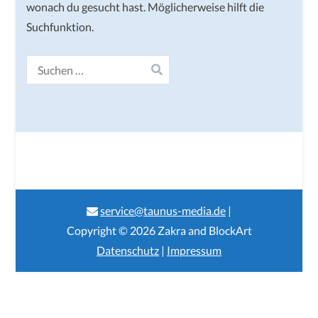
wonach du gesucht hast. Möglicherweise hilft die
Suchfunktion.
Suchen
nach:
service@taunus-media.de
|
Copyright © 2026
Zakra
and
BlockArt
Datenschutz
|
Impressum